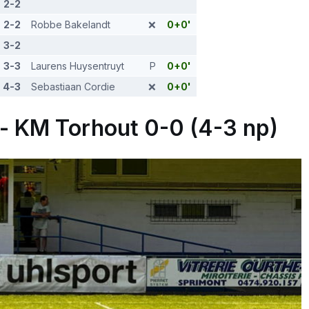
2-2
2-2
Robbe Bakelandt
❌
0+0'
3-2
3-3
Laurens Huysentruyt
P
0+0'
4-3
Sebastiaan Cordie
❌
0+0'
- KM Torhout 0-0 (4-3 np)