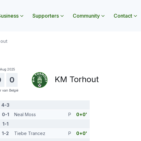
usiness
Supporters
Community
Contact
 openen
nu Jeugd openen
Submenu Business openen
Submenu Supporters openen
Submenu Commun
Sub
hout
 Aug 2025
KM Torhout
0
0
r van België
4-3
0-1
Neal Moss
P
0+0'
1-1
1-2
Tiebe Trancez
P
0+0'