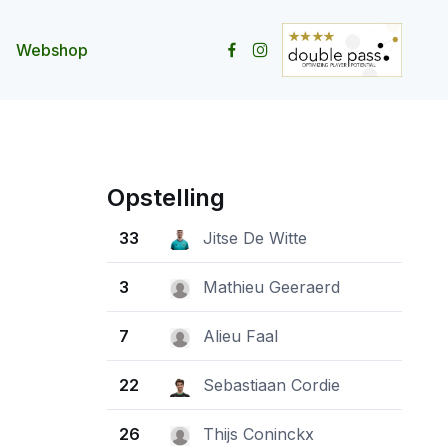
Webshop
ity openen
menu Contact openen
Opstelling
33
Jitse De Witte
3
Mathieu Geeraerd
7
Alieu Faal
22
Sebastiaan Cordie
26
Thijs Coninckx