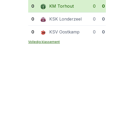
0
KM Torhout
0
0
0
KSK Londerzeel
0
0
0
KSV Oostkamp
0
0
Volledig klassement