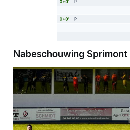
0+0'
P
0+0'
P
Nabeschouwing Sprimont 