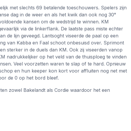
elijk met slechts 69 betalende toeschouwers. Spelers zijn
nse dag in de weer en als het kwik dan ook nog 30°
M voldoende kansen om de wedstrijd te winnen. KM
vaarlijk via de linkerflank. De laatste pass miste echter
an de lijn geveegd. Lantsoght viseerde de paal op een
ng van Kabba en Faal schoot onbesuisd over. Sprimont
en sterker in de duels dan KM. Ook zij viseerden vanop
M nadrukkelijker op het veld van de thuisploeg te vinden
ansen. Veel voorzetten waren te slap of te hard. Opnieuw
schop en hun keeper kon kort voor affluiten nog net met
oor de 0 op het bord bleef.
sten zowel Bakelandt als Cordie waardoor het een