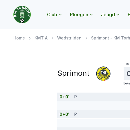
Club
Ploegen
Jeugd
B
Submenu Club openen
Submenu Ploegen
Subme
Home
KMT A
Wedstrijden
Sprimont - KM Tor
10
Sprimont
Beke
0+0'
P
0+0'
P