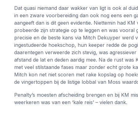
Dat quasi niemand daar wakker van ligt is ook al duid
in een zware voorbereiding dan ook nog eens een ga
aangeeft dan is dit geen evidentie. Niettemin had K
probeerde zijn strategie op te leggen en was vooral ge
precisie en de beste kans via Mitch Dekuyper werd v
ingestudeerde hoekschop, hun keeper redde de pogi
daarentegen verweerde zich stevig, was agressiever 
afstand de lat en deden aardig mee. Na de rust was K
met veel stilstaande fases maar zonder echt grote k
Mitch kon net niet scoren met rake kopslag op hoek
de vingertoppen bij de listige lobbal van Moss waard
Penalty’s moesten afscheiding brengen en bij KM mi
weerkeren was van een ‘kale reis’ – vielen dank.