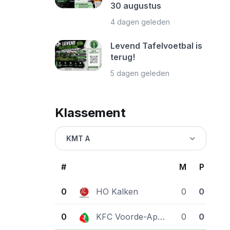
30 augustus
4 dagen geleden
Levend Tafelvoetbal is
terug!
5 dagen geleden
Klassement
KMT A
#
M
P
0
HO Kalken
0
0
0
KFC Voorde-Appelterre
0
0