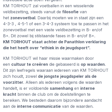
KM TORHOUT zal voetballen in een wisselende
veldbezetting, steeds vanuit de
filosofie
van
het
zonevoetbal
. Daarbij moeten we in staat zijn een
4-3-3 , 4-5-1 of een 3-4-3 systeem toe te passen in het
zonevoetbal met een vaste veldbezetting in B- en/of
B+. Dit zowel bij stilstaande fases in B- en/of B+.
KM TORHOUT staat achter de Panathlon verklaring
die het heeft over “ethiek in de jeugdsport”.
KM TORHOUT wil haar missie waarmaken door
een
cultuur te creëren
die gebaseerd is
op
waarden
.
Dit zijn leefregels waaraan iedereen van KM TORHOUT
zich houdt, zowel
de jongste
jeugdspeler als de
voorzitter
. Alleen als iedereen volgens die waarden
handelt, is er voldoende
samenhang
en
interne
kracht
binnen de club om de doelstellingen te
bereiken. We besteden daarom bijzondere aandacht
aan de
interne communicatie
van de waarden.