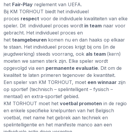
het
Fair-Play
reglement van UEFA.
Bij KM TORHOUT biedt het individueel
proces
respect
voor de individuele kwaliteiten van elke
speler. Dit individueel proces wordt
in team
naar voor
gebracht. Het individueel proces en
het
teamgebeuren
komen nu en dan haaks op elkaar
te staan. Het individueel proces krijgt bij ons (in de
jeugdwerking) steeds voorrang, ook
als team
(kern)
moeten we samen sterk zijn. Elke speler wordt
opgevolgd via een
permanente evaluatie
. Dit om de
kwaliteit te laten primeren tegenover de kwantiteit.
Een speler van KM TORHOUT, moet
een winnaar
zijn
op sportief (technisch – spelintelligent – fysisch –
mentaal) en extra-sportief gebied.
KM TORHOUT moet het
voetbal promoten
in de regio
en enkele specifieke knelpunten van het Belgisch
voetbal, met name het gebrek aan techniek en
spelintelligentie en het manifeste manco aan een
individuele actie doen vergeten.