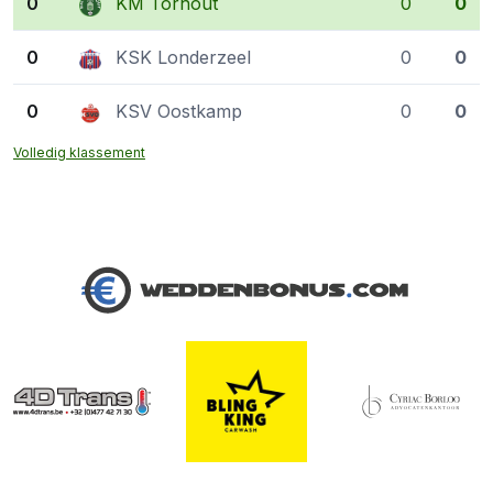
0
KM Torhout
0
0
0
KSK Londerzeel
0
0
0
KSV Oostkamp
0
0
Volledig klassement