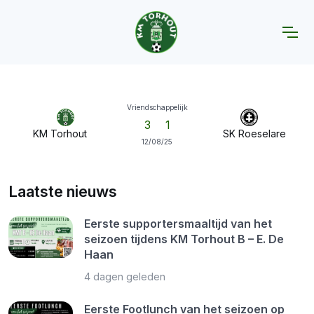
Home
KMT A
Wedstrijden
KM Torhout - SK Roeselare
Vriendschappelijk
3
1
KM Torhout
SK Roeselare
12/08/25
Laatste nieuws
Eerste supportersmaaltijd van het
seizoen tijdens KM Torhout B – E. De
Haan
4 dagen geleden
Eerste Footlunch van het seizoen op