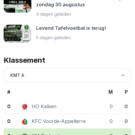
zondag 30 augustus
4 dagen geleden
Levend Tafelvoetbal is terug!
5 dagen geleden
Klassement
KMT A
#
M
P
0
HO Kalken
0
0
0
KFC Voorde-Appelterre
0
0