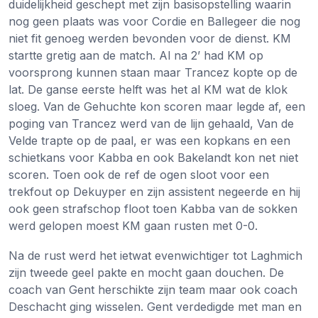
duidelijkheid geschept met zijn basisopstelling waarin
nog geen plaats was voor Cordie en Ballegeer die nog
niet fit genoeg werden bevonden voor de dienst. KM
startte gretig aan de match. Al na 2’ had KM op
voorsprong kunnen staan maar Trancez kopte op de
lat. De ganse eerste helft was het al KM wat de klok
sloeg. Van de Gehuchte kon scoren maar legde af, een
poging van Trancez werd van de lijn gehaald, Van de
Velde trapte op de paal, er was een kopkans en een
schietkans voor Kabba en ook Bakelandt kon net niet
scoren. Toen ook de ref de ogen sloot voor een
trekfout op Dekuyper en zijn assistent negeerde en hij
ook geen strafschop floot toen Kabba van de sokken
werd gelopen moest KM gaan rusten met 0-0.
Na de rust werd het ietwat evenwichtiger tot Laghmich
zijn tweede geel pakte en mocht gaan douchen. De
coach van Gent herschikte zijn team maar ook coach
Deschacht ging wisselen. Gent verdedigde met man en