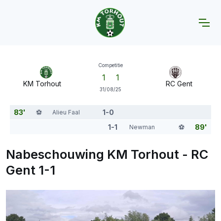
Home
KMT A
Wedstrijden
KM Torhout - RC Gent
Competitie
1
1
KM Torhout
RC Gent
31/08/25
83'
⚽️
1-0
Alieu Faal
1-1
⚽️
89'
Newman
Nabeschouwing KM Torhout - RC
Gent 1-1