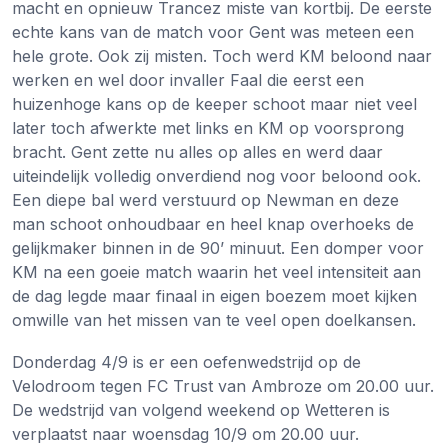
macht en opnieuw Trancez miste van kortbij. De eerste
echte kans van de match voor Gent was meteen een
hele grote. Ook zij misten. Toch werd KM beloond naar
werken en wel door invaller Faal die eerst een
huizenhoge kans op de keeper schoot maar niet veel
later toch afwerkte met links en KM op voorsprong
bracht. Gent zette nu alles op alles en werd daar
uiteindelijk volledig onverdiend nog voor beloond ook.
Een diepe bal werd verstuurd op Newman en deze
man schoot onhoudbaar en heel knap overhoeks de
gelijkmaker binnen in de 90’ minuut. Een domper voor
KM na een goeie match waarin het veel intensiteit aan
de dag legde maar finaal in eigen boezem moet kijken
omwille van het missen van te veel open doelkansen.
Donderdag 4/9 is er een oefenwedstrijd op de
Velodroom tegen FC Trust van Ambroze om 20.00 uur.
De wedstrijd van volgend weekend op Wetteren is
verplaatst naar woensdag 10/9 om 20.00 uur.