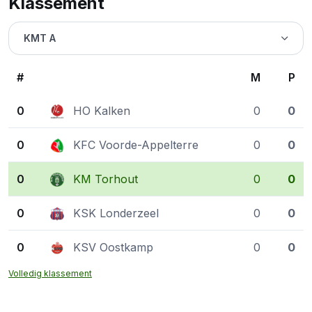
Klassement
KMT A
#
M
P
0
HO Kalken
0
0
0
KFC Voorde-Appelterre
0
0
0
KM Torhout
0
0
0
KSK Londerzeel
0
0
0
KSV Oostkamp
0
0
Volledig klassement