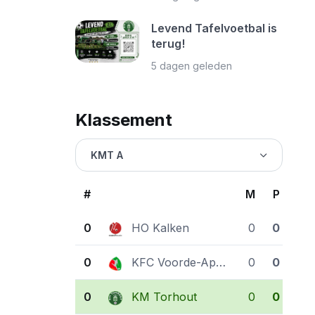
Levend Tafelvoetbal is
terug!
5 dagen geleden
Klassement
KMT A
#
M
P
0
HO Kalken
0
0
0
KFC Voorde-Appelterre
0
0
0
KM Torhout
0
0