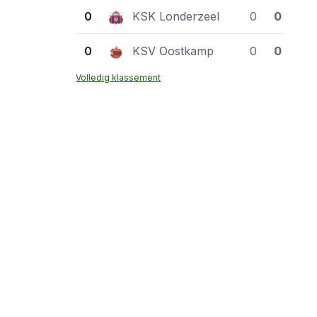
0
KSK Londerzeel
0
0
0
KSV Oostkamp
0
0
Volledig klassement