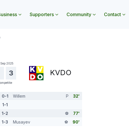
usiness
Supporters
Community
Contact
 openen
nu Jeugd openen
Submenu Business openen
Submenu Supporters openen
Submenu Commun
Sub
O
 Sep 2025
KVDO
1
3
ompetitie
0-1
Willem
P
32'
1-1
1-2
⚽️
77'
1-3
Musayev
⚽️
90'