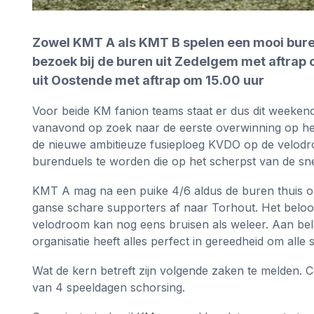
Zowel KMT A als KMT B spelen een mooi bure
bezoek bij de buren uit Zedelgem met aftrap
uit Oostende met aftrap om 15.00 uur
Voor beide KM fanion teams staat er dus dit weeke
vanavond op zoek naar de eerste overwinning op het
de nieuwe ambitieuze fusieploeg KVDO op de velod
burenduels te worden die op het scherpst van de s
KMT A mag na een puike 4/6 aldus de buren thuis o
ganse schare supporters af naar Torhout. Het belo
velodroom kan nog eens bruisen als weleer. Aan belan
organisatie heeft alles perfect in gereedheid om alle 
Wat de kern betreft zijn volgende zaken te melden. Co
van 4 speeldagen schorsing.