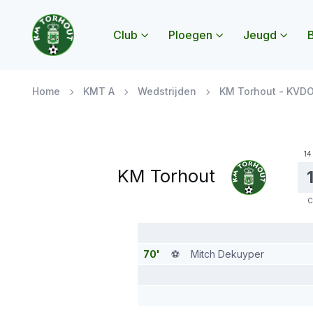
Club
Ploegen
Jeugd
B
Submenu Club openen
Submenu Ploegen
Subme
Home
KMT A
Wedstrijden
KM Torhout - KVD
14
KM Torhout
C
70'
⚽️
Mitch Dekuyper