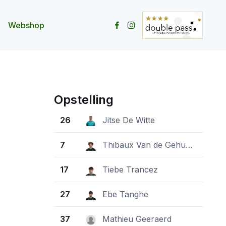
Webshop
ity openen
menu Contact openen
Opstelling
26
Jitse De Witte
7
Thibaux Van de Gehuchte
17
Tiebe Trancez
27
Ebe Tanghe
37
Mathieu Geeraerd