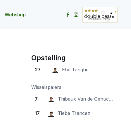
Webshop
ity openen
menu Contact openen
Opstelling
27
Ebe Tanghe
Wisselspelers
7
Thibaux Van de Gehuchte
17
Tiebe Trancez