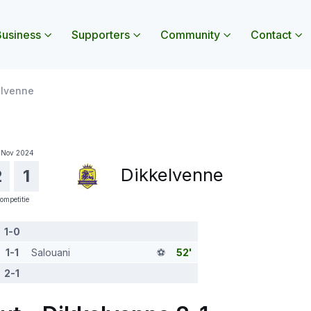
usiness
Supporters
Community
Contact
 openen
nu Jeugd openen
Submenu Business openen
Submenu Supporters openen
Submenu Commun
Sub
elvenne
 Nov 2024
Dikkelvenne
2
1
ompetitie
1-0
1-1
Salouani
⚽️
52'
2-1