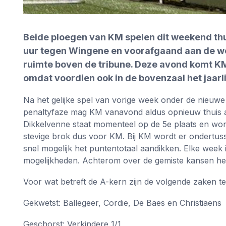
Beide ploegen van KM spelen dit weekend th
uur tegen Wingene en voorafgaand aan de wed
ruimte boven de tribune. Deze avond komt KMT
omdat voordien ook in de bovenzaal het jaarl
Na het gelijke spel van vorige week onder de nieuw
penaltyfaze mag KM vanavond aldus opnieuw thuis aa
Dikkelvenne staat momenteel op de 5e plaats en won
stevige brok dus voor KM. Bij KM wordt er ondertus
snel mogelijk het puntentotaal aandikken. Elke week 
mogelijkheden. Achterom over de gemiste kansen hel
Voor wat betreft de A-kern zijn de volgende zaken te
Gekwetst: Ballegeer, Cordie, De Baes en Christiaens
Geschorst: Verkindere 1/1