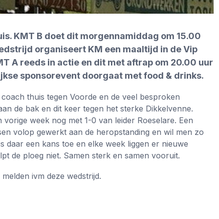
uis. KMT B doet dit morgennamiddag om 15.00
strijd organiseert KM een maaltijd in de Vip
 A reeds in actie en dit met aftrap om 20.00 uur
ijkse sponsorevent doorgaat met food & drinks.
e coach thuis tegen Voorde en de veel besproken
n de bak en dit keer tegen het sterke Dikkelvenne.
 vorige week nog met 1-0 van leider Roeselare. Een
sen volop gewerkt aan de heropstanding en wil men zo
is daar een kans toe en elke week liggen er nieuwe
pt de ploeg niet. Samen sterk en samen vooruit.
 melden ivm deze wedstrijd.