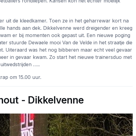
etballers rondliepen. Kansen kon het echter moeilijk
r uit de kleedkamer. Toen ze in het geharrewar kort na
alle hands aan dek. Dikkelvenne werd dreigender en kreeg
kwam er bij momenten ook gepast uit. Een nieuwe poging
ater stuurde Dewaele mooi Van de Velde in het straatje die
ht. Uiteraard was het nog bibberen maar echt veel gevaar
eer in gevaar kwam. Zo start het nieuwe trainersduo met
uitwedstrijden …..
rap om 15.00 uur.
out - Dikkelvenne