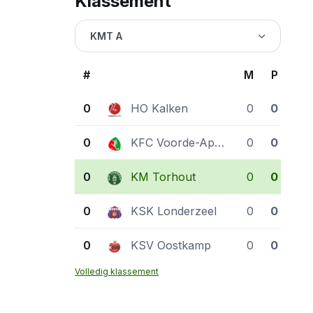
Klassement
KMT A
#
M
P
0
HO Kalken
0
0
0
KFC Voorde-Appelterre
0
0
0
KM Torhout
0
0
0
KSK Londerzeel
0
0
0
KSV Oostkamp
0
0
Volledig klassement