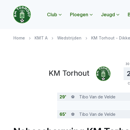
Club
Ploegen
Jeugd
B
Submenu Club openen
Submenu Ploegen
Subme
Home
KMT A
Wedstrijden
KM Torhout - Dikk
30
KM Torhout
C
29'
⚽️
Tibo Van de Velde
65'
⚽️
Tibo Van de Velde