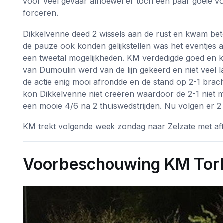
voor veel gevaar alhoewel er toch een paar goeie vo
forceren.
Dikkelvenne deed 2 wissels aan de rust en kwam bete
de pauze ook konden gelijkstellen was het eventjes 
een tweetal mogelijkheden. KM verdedigde goed en 
van Dumoulin werd van de lijn gekeerd en niet veel l
de actie enig mooi afrondde en de stand op 2-1 brac
kon Dikkelvenne niet creëren waardoor de 2-1 niet m
een mooie 4/6 na 2 thuiswedstrijden. Nu volgen er 2 
KM trekt volgende week zondag naar Zelzate met aft
Voorbeschouwing KM Torh