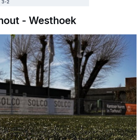
3-2
out - Westhoek