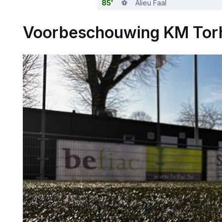
85'
⚽️
Alieu Faal
Voorbeschouwing KM Torh