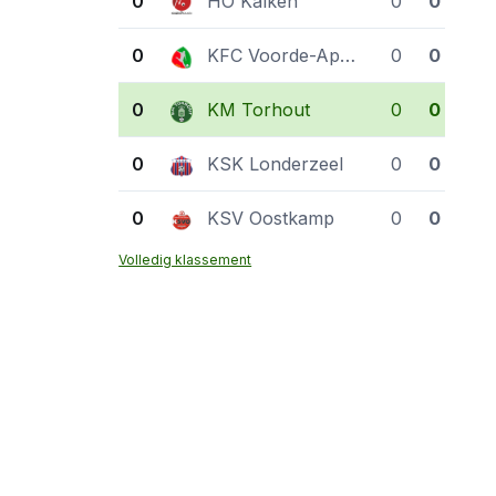
0
HO Kalken
0
0
0
KFC Voorde-Appelterre
0
0
0
KM Torhout
0
0
0
KSK Londerzeel
0
0
0
KSV Oostkamp
0
0
Volledig klassement