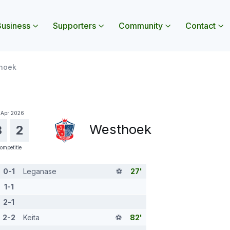
usiness
Supporters
Community
Contact
 openen
nu Jeugd openen
Submenu Business openen
Submenu Supporters openen
Submenu Commun
Sub
hoek
 Apr 2026
Westhoek
3
2
ompetitie
0-1
Leganase
⚽️
27'
1-1
2-1
2-2
Keita
⚽️
82'