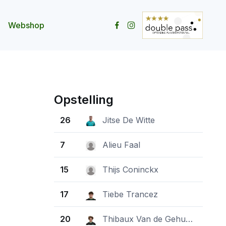
Webshop
ity openen
menu Contact openen
Opstelling
26
Jitse De Witte
7
Alieu Faal
15
Thijs Coninckx
17
Tiebe Trancez
20
Thibaux Van de Gehuchte