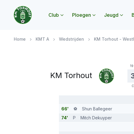
Club
Ploegen
Jeugd
B
Submenu Club openen
Submenu Ploegen
Subme
Home
KMT A
Wedstrijden
KM Torhout - West
19
KM Torhout
C
66'
⚽️
Shun Ballegeer
74'
P
Mitch Dekuyper